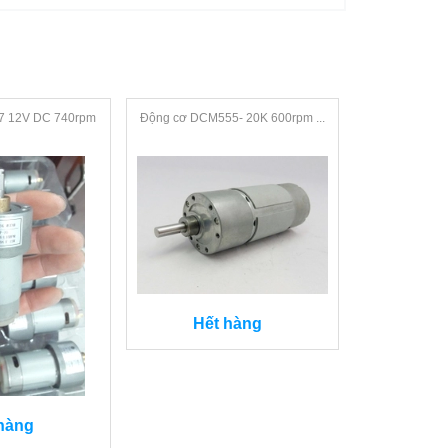
7 12V DC 740rpm
Động cơ DCM555- 20K 600rpm ...
Động cơ DCM55
Hết hàng
Hết
hàng