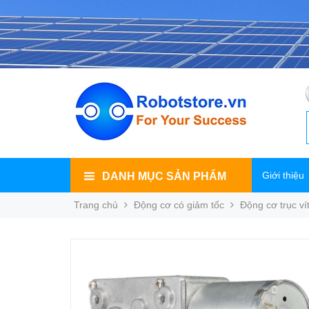
Giới thiệu
DANH MỤC SẢN PHẨM
Trang chủ
Động cơ có giảm tốc
Động cơ trục v