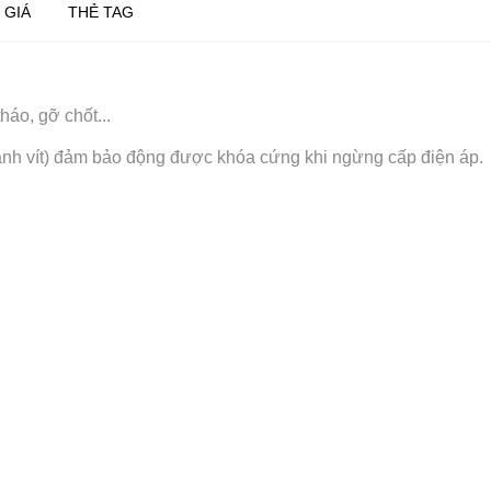
 GIÁ
THẺ TAG
áo, gỡ chốt...
bánh vít) đảm bảo động được khóa cứng khi ngừng cấp điện áp.