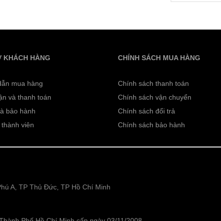
Ợ KHÁCH HÀNG
CHÍNH SÁCH MUA HÀNG
dẫn mua hàng
Chính sách thanh toán
ận và thanh toán
Chính sách vận chuyển
và bảo hành
Chính sách đổi trả
 thành viên
Chính sách bảo hành
hú A, TP Thủ Đức, TP Hồ Chí Minh
Thành Phố Hồ Chí Minh cấp ngày 03/11/2008