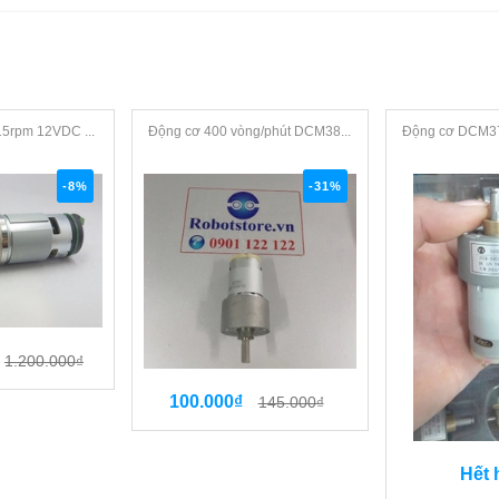
15rpm 12VDC ...
Động cơ 400 vòng/phút DCM38...
Động cơ DCM3
-8%
-31%
1.200.000₫
100.000₫
145.000₫
Hết 