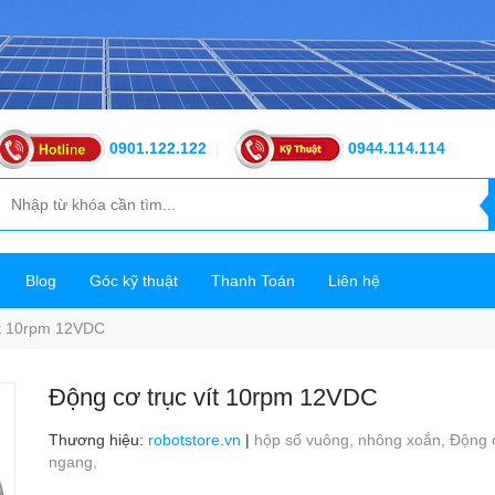
0901.122.122
|
0944.114.114
Blog
Góc kỹ thuật
Thanh Toán
Liên hệ
ít 10rpm 12VDC
Động cơ trục vít 10rpm 12VDC
Thương hiệu
:
robotstore.vn
|
hộp số vuông,
nhông xoắn,
Động c
ngang,