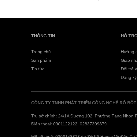
THÔNG TIN
HỖ TR
Trang chủ
Hướng 
Sản phẩm
Giao nh
Tin tức
Đổi trả 
Đăng ký
CÔNG TY TNHH PHÁT TRIỂN CÔNG NGHỆ RÔ BỐT
Trụ sở chính: 24/1A Đường 102, Phường Tăng Nhơn P
Điện thoại: 0901122122, 02837309879
Mã số thuế: 0306148878 do Sở Kế Hoạch Và Đầu Tư 